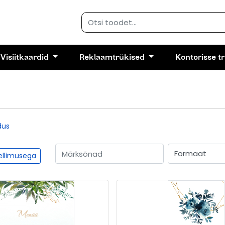
Visiitkaardid
Reklaamtrükised
Kontorisse t
dus
tellimusega