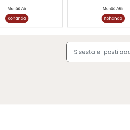
Menüü A5
Menüü A65
Kohanda
Kohanda