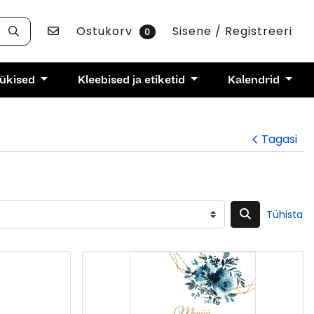
Võta ühendust
Ostukorv
Sisene / Registreeri
0
rükised
Kleebised ja etiketid
Kalendrid
Tagasi
Tühista