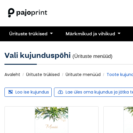
Ürituste trükised
Märkmikud ja vihikud
Vali kujunduspõhi
(Ürituste menüüd)
Avaleht
Ürituste trükised
Ürituste menüüd
Toote kujun
Loo ise kujundus
Lae üles oma kujundus ja jätka 