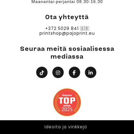
Maanantai-perjantai 08.30-16.30
Ota yhteyttä
+372 5029 841
🇬🇧
printshop@pajoprint.eu
Seuraa meitä sosiaalisessa
mediassa
Ideoita ja vinkkejä
Ideoita ja vinkkejä