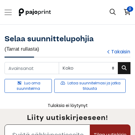
0
Selaa suunnittelupohjia
(Tarrat rullasta)
Takaisin
Luo oma
Lataa suunnitelmasi ja jatka
suunnitelma
tilausta
Tuloksia ei löytynyt
Liity uutiskirjeeseen!
Tilaa uutiskirje