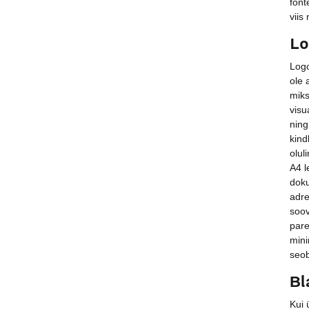
font
viis
Lo
Logo
ole 
miks
visu
ning
kind
olul
A4 l
doku
adre
soov
pare
mini
seob
Bl
Kui 