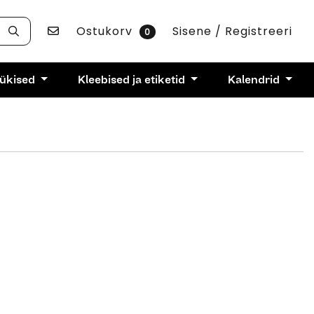
Võta ühendust
Ostukorv
Sisene / Registreeri
0
rükised
Kleebised ja etiketid
Kalendrid