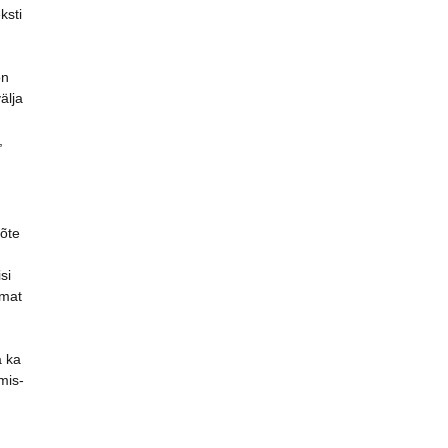
ksti
on
älja
,
võte
si
umat
a ka
mis-