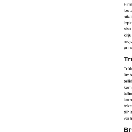
Firm
loet
aita
lepi
sisu
kirj
mõju
prin
Tr
Trük
ümbr
tell
kamp
tell
korr
teks
tühj
või 
Br