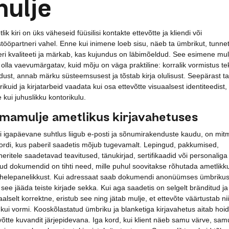
ulje
lik kiri on üks väheseid füüsilisi kontakte ettevõtte ja kliendi või
tööpartneri vahel. Enne kui inimene loeb sisu, näeb ta ümbrikut, tunne
ri kvaliteeti ja märkab, kas kujundus on läbimõeldud. See esimene mul
 olla vaevumärgatav, kuid mõju on väga praktiline: korralik vormistus te
dust, annab märku süsteemsusest ja tõstab kirja olulisust. Seepärast t
ikuid ja kirjatarbeid vaadata kui osa ettevõtte visuaalsest identiteedist,
e kui juhuslikku kontorikulu.
mamulje ametlikus kirjavahetuses
i igapäevane suhtlus liigub e-posti ja sõnumirakenduste kaudu, on mit
ordi, kus paberil saadetis mõjub tugevamalt. Lepingud, pakkumised,
neritele saadetavad teavitused, tänukirjad, sertifikaadid või personaliga
ud dokumendid on tihti need, mille puhul soovitakse rõhutada ametlikk
ähelepanelikkust. Kui adressaat saab dokumendi anonüümses ümbrikus
 see jääda teiste kirjade sekka. Kui aga saadetis on selgelt bränditud ja
aalselt korrektne, eristub see ning jätab mulje, et ettevõte väärtustab ni
 kui vormi. Kooskõlastatud ümbriku ja blanketiga kirjavahetus aitab hoi
võtte kuvandit järjepidevana. Iga kord, kui klient näeb samu värve, sam