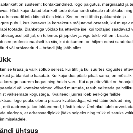
ablankett on süsteem: kontaktandmed, logo paigutus, marginaalid ja te
avus. Hästi kujundatud blankett teeb dokumendi silmale rahulikuks ning
b adressaadil info kiiresti üles leida. See on eriti tähtis pakkumiste ja
ngute puhul, kus loetavus ja korrektsus mõjutavad otseselt, kui mugav 
 läbi töötada. Blanketiga võidab ka ettevõte ise: kui töötajad saadavad v
u ühesugusel põhjal, on tulemus järjepidev ja vigu tekib vähem. Lisaks
b see professionaalselt ka siis, kui dokument on hiljem edasi saadetud
ditud või arhiveeritud – brändi jälg jääb alles.
ükk
kimise tiraaž ja valik sõltub sellest, kui tihti ja kui suurtes kogustes ette
ikuid ja blankette kasutab. Kui kujundus püsib pikalt sama, on mõistlik
ida korraga suurem kogus ning hoida varu. Kui aga ettevõttel on hooajali
aaniaid või kontaktandmed võivad muutuda, tasub eelistada paindlik
imist väiksemate kogustega. Kvaliteedi juures loeb eelkõige failide
ektsus: logo peaks olema piisava kvaliteediga, värvid läbimõeldud ning
t, eriti aadress ja kontaktandmed, hästi loetav. Ümbrikul tuleb arvestad
ade aladega, et adressaadiplokk jääks selgeks ning trükk ei satuks volti
liimimisaladele.
ändi ühtsus