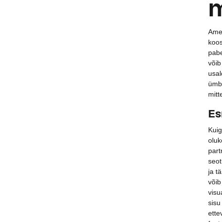
m
Amet
koos
pabe
võib
usal
ümbr
mitt
Es
Kuig
oluk
part
seot
ja t
võib
visu
sisu
ette