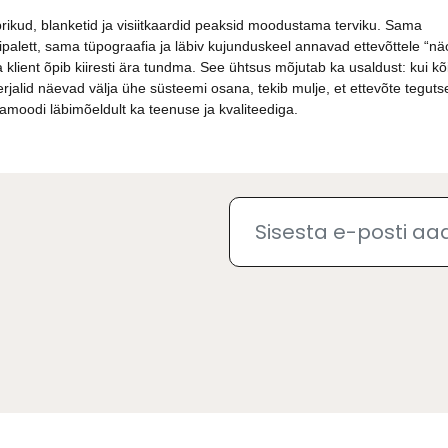
ikud, blanketid ja visiitkaardid peaksid moodustama terviku. Sama
ipalett, sama tüpograafia ja läbiv kujunduskeel annavad ettevõttele “nä
 klient õpib kiiresti ära tundma. See ühtsus mõjutab ka usaldust: kui kõ
rjalid näevad välja ühe süsteemi osana, tekib mulje, et ettevõte teguts
moodi läbimõeldult ka teenuse ja kvaliteediga.