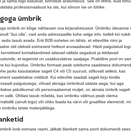
e ja sama logo kasutust, kinnistub äratuntavus. See on lihtne, kuid tõhu
 näidata professionaalsust ka siis, kui sõnum ise on lühike.
goga ümbrik
ga ümbrik on kõige nähtavam osa kirjavahetusest. Ümbriku ülesanne 
ainult “ilus olla”, vaid anda adressaadile kohe selge info: kellelt kiri tuleb
 seda tasub avada. Eriti B2B-suhetes on tähtis, et ettevõtte nimi ja
aalne stiil oleksid esimesest hetkest arusaadavad. Hästi paigutatud log
 korrektsed kontaktandmed aitavad vältida segadust ja tekitavad
lustunde, et tegemist on usaldusväärse saatjaga. Praktiline pool on sa
ine kui kujundus. Ümbriku formaat peab sobituma saadetava dokumend
ehe jaoks kasutatakse sageli C4 või C5 suurust, sõltuvalt sellest, kas
ment saadetakse volditult. Kui ettevõte saadab sageli kirju kindla
ssaadi paigutusega, võivad aknaga ümbrikud säästa aega; kui aga
itakse pidulikumat või personaalsemat muljet, on aknata ümbrik sageli
m valik. Ühtlasi tasub mõelda, kas ümbriku välimus peab olema
malistlik (ainult logo) või võiks lisada ka värvi või graafilise elemendi, m
 ümbriku teiste materjalidega.
anketid
ümbrik loob esmase raami, jätkab blankett sama joont dokumendi sees