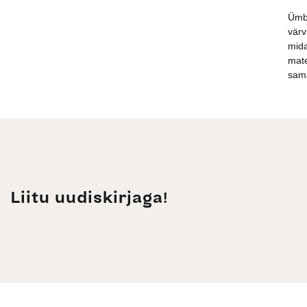
Ümbr
värv
mida
mate
sama
Liitu uudiskirjaga!