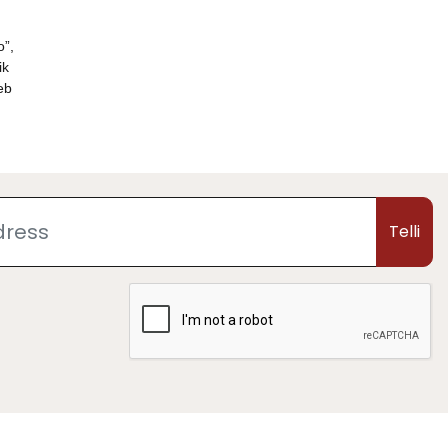
o”,
ik
eb
Telli