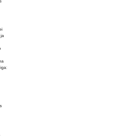
s
ei
 ja
o
ma
iga:
is
.