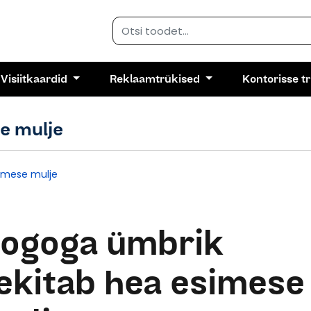
Visiitkaardid
Reklaamtrükised
Kontorisse t
e mulje
simese mulje
ogoga ümbrik
ekitab hea esimese