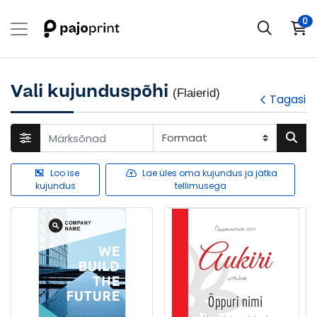
0
Vali kujunduspõhi
(Flaierid)
Tagasi
Loo ise
Lae üles oma kujundus ja jätka
kujundus
tellimusega