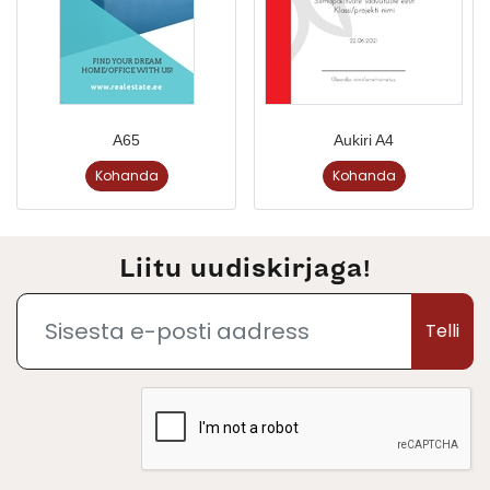
A65
Aukiri A4
Kohanda
Kohanda
Liitu uudiskirjaga!
Telli