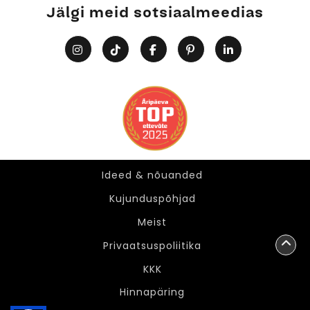
Jälgi meid sotsiaalmeedias
Ideed & nõuanded
Ideed & nõuanded
Kujunduspõhjad
Meist
Privaatsuspoliitika
KKK
Hinnapäring