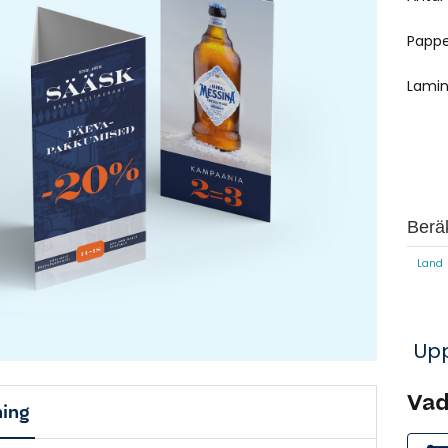
Pappe
Lamin
Berä
Land
Upp
Vad
ning