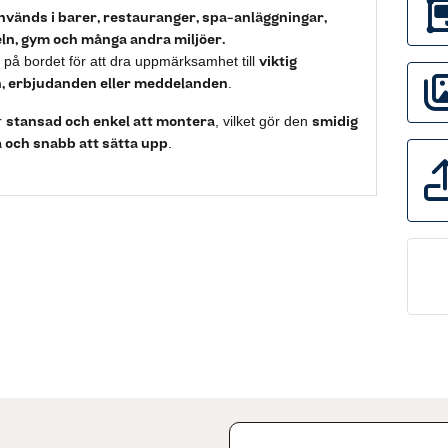
nvänds i barer, restauranger, spa-anläggningar,
ln, gym och många andra miljöer.
viktig
på bordet för att dra uppmärksamhet till
n, erbjudanden eller meddelanden
.
stansad och enkel att montera
smidig
r
, vilket gör den
 och snabb att sätta upp
.