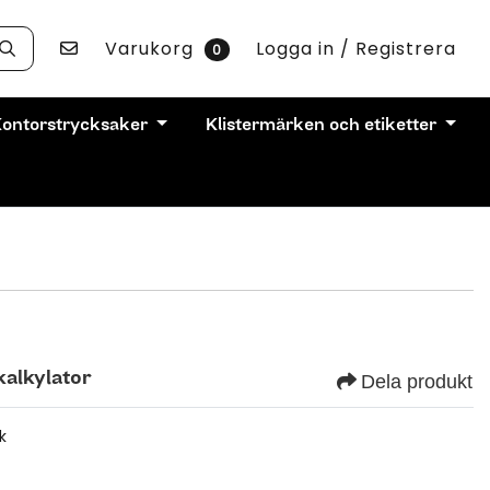
Kontakta oss
Varukorg
Logga in / Registrera
0
ontorstrycksaker
Klistermärken och etiketter
kalkylator
Dela produkt
k