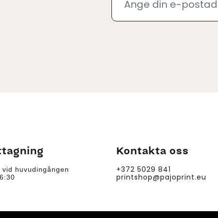
tagning
Kontakta oss
+372 5029 841
 vid huvudingången
printshop@pajoprint.eu
:30–16:30