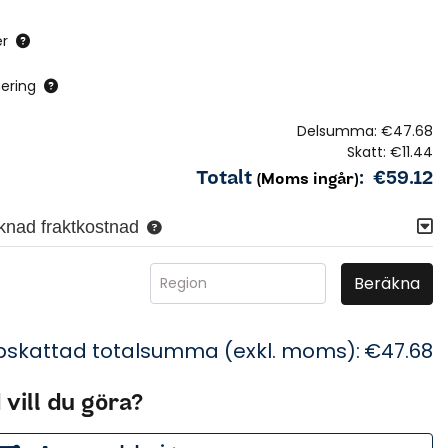
r
ering
Delsumma:
€47.68
Skatt:
€11.44
Totalt
:
€59.12
(Moms ingår)
knad fraktkostnad
Beräkna
Region
skattad totalsumma (exkl. moms):
€47.68
 vill du göra?