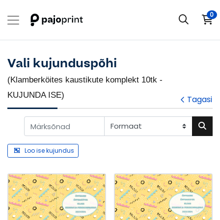
0
Vali kujunduspõhi
(Klamberköites kaustikute komplekt 10tk -
KUJUNDA ISE)
Tagasi
Loo ise kujundus