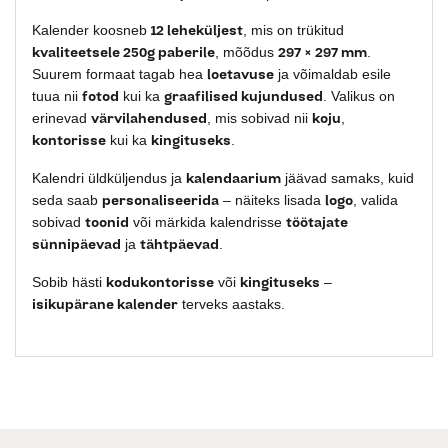
12 leheküljest
Kalender koosneb
, mis on trükitud
kvaliteetsele 250g paberile
297 × 297 mm
, mõõdus
.
loetavuse
Suurem formaat tagab hea
ja võimaldab esile
fotod
graafilised kujundused
tuua nii
kui ka
. Valikus on
värvilahendused
koju
erinevad
, mis sobivad nii
,
kontorisse
kingituseks
kui ka
.
kalendaarium
Kalendri üldküljendus ja
jäävad samaks, kuid
personaliseerida
logo
seda saab
– näiteks lisada
, valida
toonid
töötajate
sobivad
või märkida kalendrisse
sünnipäevad
tähtpäevad
ja
.
kodukontorisse
kingituseks
Sobib hästi
või
–
isikupärane kalender
terveks aastaks.