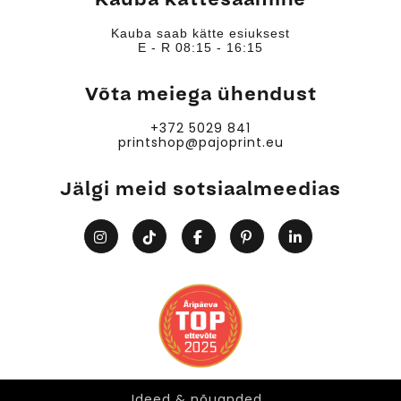
Kauba saab kätte esiuksest
E - R 08:15 - 16:15
Võta meiega ühendust
+372 5029 841
printshop@pajoprint.eu
Jälgi meid sotsiaalmeedias
Ideed & nõuanded
Ideed & nõuanded