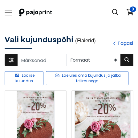
0
Vali kujunduspõhi
(Flaierid)
Tagasi
Loo ise
Lae üles oma kujundus ja jätka
kujundus
tellimusega