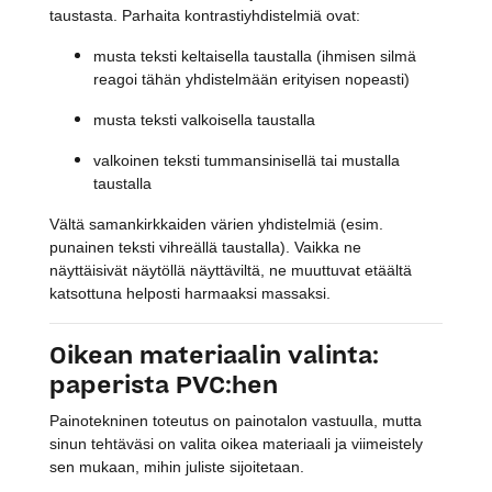
taustasta. Parhaita kontrastiyhdistelmiä ovat:
musta teksti keltaisella taustalla (ihmisen silmä
reagoi tähän yhdistelmään erityisen nopeasti)
musta teksti valkoisella taustalla
valkoinen teksti tummansinisellä tai mustalla
taustalla
Vältä samankirkkaiden värien yhdistelmiä (esim.
punainen teksti vihreällä taustalla). Vaikka ne
näyttäisivät näytöllä näyttäviltä, ne muuttuvat etäältä
katsottuna helposti harmaaksi massaksi.
Oikean materiaalin valinta:
paperista PVC:hen
Painotekninen toteutus on painotalon vastuulla, mutta
sinun tehtäväsi on valita oikea materiaali ja viimeistely
sen mukaan, mihin juliste sijoitetaan.