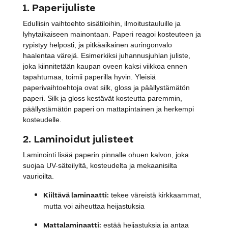
1. Paperijuliste
Edullisin vaihtoehto sisätiloihin, ilmoitustauluille ja
lyhytaikaiseen mainontaan. Paperi reagoi kosteuteen ja
rypistyy helposti, ja pitkäaikainen auringonvalo
haalentaa värejä. Esimerkiksi juhannusjuhlan juliste,
joka kiinnitetään kaupan oveen kaksi viikkoa ennen
tapahtumaa, toimii paperilla hyvin. Yleisiä
paperivaihtoehtoja ovat silk, gloss ja päällystämätön
paperi. Silk ja gloss kestävät kosteutta paremmin,
päällystämätön paperi on mattapintainen ja herkempi
kosteudelle.
2. Laminoidut julisteet
Laminointi lisää paperin pinnalle ohuen kalvon, joka
suojaa UV-säteilyltä, kosteudelta ja mekaanisilta
vaurioilta.
Kiiltävä laminaatti:
tekee väreistä kirkkaammat,
mutta voi aiheuttaa heijastuksia
Mattalaminaatti:
estää heijastuksia ja antaa