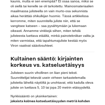
kaunis, mutta ei sen enempää? Et osaa sanoa, miksi se
oli siellä tai kenelle se oli tarkoitettu. Mainosmateriaalien
maailmassa julisteella on vain murto-osa sekunnista
aikaa herättää ohikulkijan huomio. Tässä artikkelissa
kerromme, miten suunnitella juliste niin, että se
vangitsee katseen – saa pysähtymään ja lukemaan
oikeasti. Annamme vinkkejä siihen, miten tehdä
julisteesta luettava etäältä, minkä painotekniikan valita ja
miten varmistaa, että tapahtumajuliste kestää myös
Viron vaativat sääolosuhteet.
Kultainen sääntö: kirjainten
korkeus vs. katseluetäisyys
Julisteen suurin vihollinen on liian pieni teksti.
Suunnittelijat tekevät usein virheen tarkastelemalla
julistetta läheltä näytöltä ja unohtavat, että kadulla oleva
juliste on luettava 5, 10 tai jopa 20 metrin etäisyydeltä.
Nyrkkisääntö on yksinkertainen:
jokaista kolmea katseluetäisyyden metriä kohden