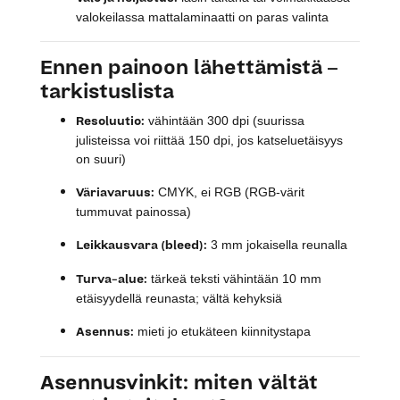
valokeilassa mattalaminaatti on paras valinta
Ennen painoon lähettämistä –
tarkistuslista
Resoluutio:
vähintään 300 dpi (suurissa
julisteissa voi riittää 150 dpi, jos katseluetäisyys
on suuri)
Väriavaruus:
CMYK, ei RGB (RGB-värit
tummuvat painossa)
Leikkausvara (bleed):
3 mm jokaisella reunalla
Turva-alue:
tärkeä teksti vähintään 10 mm
etäisyydellä reunasta; vältä kehyksiä
Asennus:
mieti jo etukäteen kiinnitystapa
Asennusvinkit: miten vältät