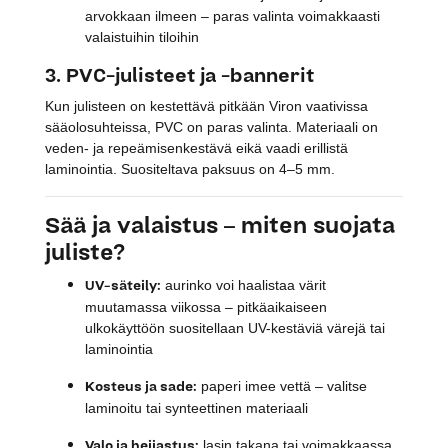
arvokkaan ilmeen – paras valinta voimakkaasti
valaistuihin tiloihin
3. PVC-julisteet ja -bannerit
Kun julisteen on kestettävä pitkään Viron vaativissa
sääolosuhteissa, PVC on paras valinta. Materiaali on
veden- ja repeämisenkestävä eikä vaadi erillistä
laminointia. Suositeltava paksuus on 4–5 mm.
Sää ja valaistus – miten suojata
juliste?
UV-säteily:
aurinko voi haalistaa värit
muutamassa viikossa – pitkäaikaiseen
ulkokäyttöön suositellaan UV-kestäviä värejä tai
laminointia
Kosteus ja sade:
paperi imee vettä – valitse
laminoitu tai synteettinen materiaali
Valo ja heijastus:
lasin takana tai voimakkaassa