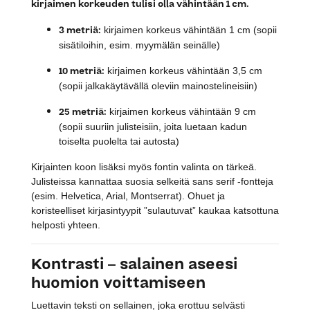
kirjaimen korkeuden tulisi olla vähintään 1 cm.
3 metriä:
kirjaimen korkeus vähintään 1 cm (sopii
sisätiloihin, esim. myymälän seinälle)
10 metriä:
kirjaimen korkeus vähintään 3,5 cm
(sopii jalkakäytävällä oleviin mainostelineisiin)
25 metriä:
kirjaimen korkeus vähintään 9 cm
(sopii suuriin julisteisiin, joita luetaan kadun
toiselta puolelta tai autosta)
Kirjainten koon lisäksi myös fontin valinta on tärkeä.
Julisteissa kannattaa suosia selkeitä sans serif -fontteja
(esim. Helvetica, Arial, Montserrat). Ohuet ja
koristeelliset kirjasintyypit ”sulautuvat” kaukaa katsottuna
helposti yhteen.
Kontrasti – salainen aseesi
huomion voittamiseen
Luettavin teksti on sellainen, joka erottuu selvästi