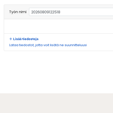
Työn nimi
Lisää tiedostoja
Lataa tiedostot, jotta voit lisätä ne suunnitteluusi