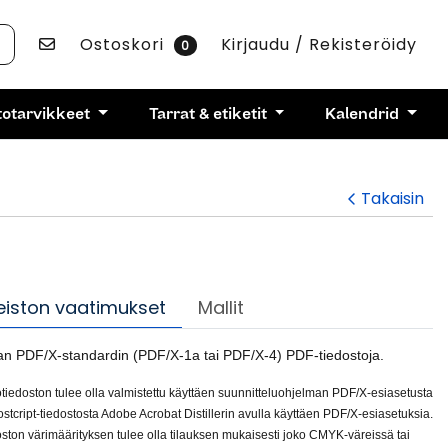
Contact Us
Ostoskori
Kirjaudu / Rekisteröidy
0
totarvikkeet
Tarrat & etiketit
Kalendrid
Takaisin
eiston vaatimukset
Mallit
 PDF/X-standardin (PDF/X-1a tai PDF/X-4) PDF-tiedostoja.
iedoston tulee olla valmistettu käyttäen suunnitteluohjelman PDF/X-esiasetusta
Postcript-tiedostosta Adobe Acrobat Distillerin avulla käyttäen PDF/X-esiasetuksia.
ston värimäärityksen tulee olla tilauksen mukaisesti joko CMYK-väreissä tai