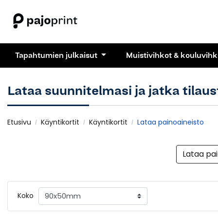
Tapahtumien julkaisut
Muistivihkot & kouluvih
Lataa suunnitelmasi ja jatka tilau
Etusivu
Käyntikortit
Käyntikortit
Lataa painoaineisto
Lataa pa
Koko