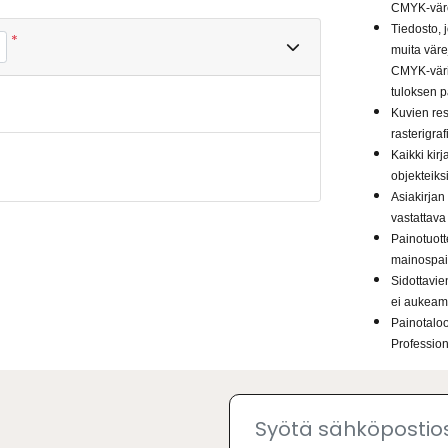
CMYK-värei
Tiedosto, 
*
muita väre
CMYK-väri
tuloksen p
Kuvien res
rasterigraf
Kaikki kir
objekteiksi
Asiakirjan
vastattava 
Painotuott
mainospain
Sidottavie
ei aukeami
Painotaloo
Professiona