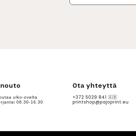
 nouto
Ota yhteyttä
+372 5029 841
🇬🇧
outaa ulko-ovelta
printshop@pajoprint.eu
rjantai 08.30-16.30