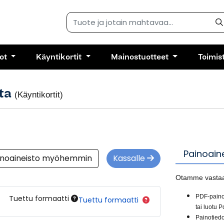
kot
Käyntikortit
Mainostuotteet
Toimis
sta
(Käyntikortit)
Painoain
inoaineisto myöhemmin
Kassalle
Otamme vastaan
PDF-painot
Tuettu formaatti
Tuettu formaatti
tai luotu 
Painotiedo