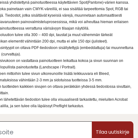
ssä yhdistettynä painotuotteessa käytettävien Spot(Pantone)-värien kanssa.
joka painetaan vain CMYK-väreillä, ei saa sisältää tarpeettomia Spot, RGB tai
jä. Tiedostot, jotka sisältävät kyseisiä värejä, muunnetaan automaattisesti
avaruuteen painovalmisteluprosessissa, mikä voi aiheuttaa hieman erilaisen
ainotuotteessa verrattuna värisävyyn tilaajan näytöllä.
oluution tulee olla 300 – 400 dpi, taustat ja muut vähemmän tärkeät
iikan elementit vähintään 200 dpi, mutta ei alle 150 dpi (julisteet).
jasintyypit on oltava PDF-tiedostoon sisällytettyjä (embeddattuja) tai muunnettuna
 (curvattuja).
 sivukoon on vastattava painotuotteen leikattua kokoa ja sivun suunnan on
lopullista painotuotetta (Landscape / Portrait).
een mittoihin tulee sivun ulkoreunoille lisätä leikkuuvara eli Bleed,
atuksissa vähintään 2-3 mm ja sidotuissa tuotteissa 3-5 mm.
n tuotteiden kaikkien sivujen on oltava peräkkäin yhdessä tiedostossa sivuttain,
ttain.
n lähetettävän tiedoston tulee olla visuaalisesti tarkastettu, mieluiten Acrobat
lilla, ja sen tulee olla läpäissyt Preflight tarkastus.
Tilaa uutiskirje