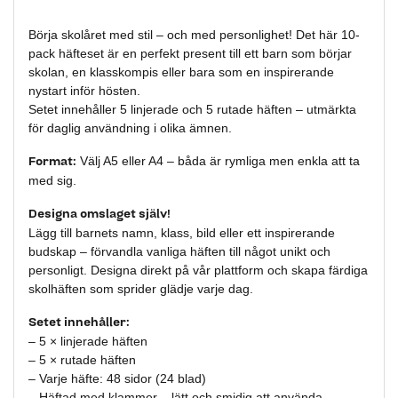
Börja skolåret med stil – och med personlighet! Det här 10-
pack häfteset är en perfekt present till ett barn som börjar
skolan, en klasskompis eller bara som en inspirerande
nystart inför hösten.
Setet innehåller 5 linjerade och 5 rutade häften – utmärkta
för daglig användning i olika ämnen.
Format:
Välj A5 eller A4 – båda är rymliga men enkla att ta
med sig.
Designa omslaget själv!
Lägg till barnets namn, klass, bild eller ett inspirerande
budskap – förvandla vanliga häften till något unikt och
personligt. Designa direkt på vår plattform och skapa färdiga
skolhäften som sprider glädje varje dag.
Setet innehåller:
– 5 × linjerade häften
– 5 × rutade häften
– Varje häfte: 48 sidor (24 blad)
– Häftad med klammer – lätt och smidig att använda