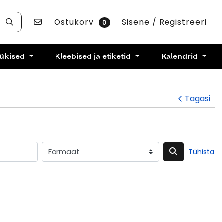
Võta ühendust
Ostukorv
Sisene / Registreeri
0
rükised
Kleebised ja etiketid
Kalendrid
Tagasi
Tühista