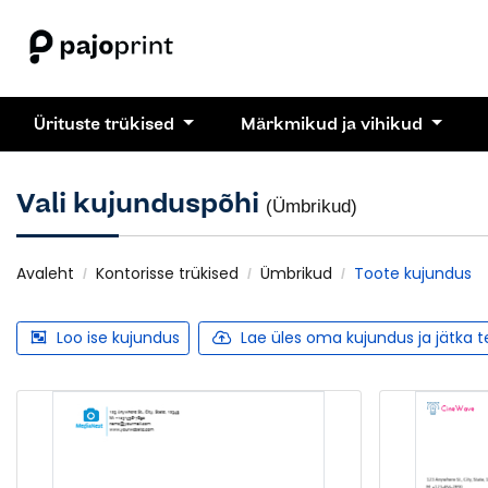
Ürituste trükised
Märkmikud ja vihikud
Vali kujunduspõhi
(Ümbrikud)
Avaleht
Kontorisse trükised
Ümbrikud
Toote kujundus
Loo ise kujundus
Lae üles oma kujundus ja jätka 