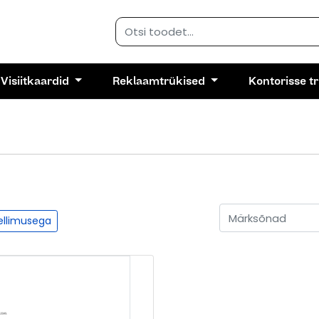
Visiitkaardid
Reklaamtrükised
Kontorisse t
tellimusega