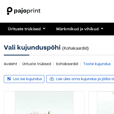
Ürituste trükised
Märkmikud ja vihikud
Vali kujunduspõhi
(Kohakaardid)
Avaleht
Ürituste trükised
Kohakaardid
Toote kujundus
Loo ise kujundus
Lae üles oma kujundus ja jätka 