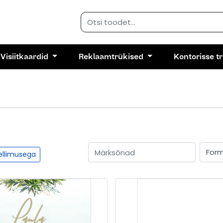
Visiitkaardid
Reklaamtrükised
Kontorisse t
tellimusega