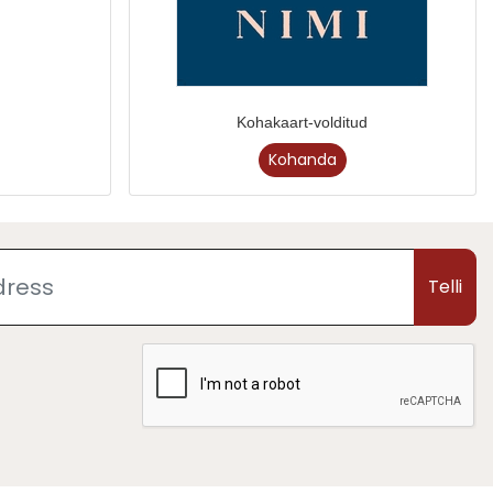
Kohakaart-volditud
Kohanda
Telli