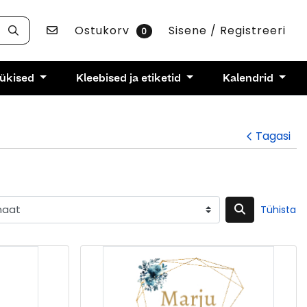
Võta ühendust
Ostukorv
Sisene / Registreeri
0
rükised
Kleebised ja etiketid
Kalendrid
Tagasi
Tühista