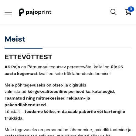
0
Meist
ETTEVÕTTEST
AS Pajo
üle 25
on Pärnumaal tegutsev pereettevõte, kellel on
aasta kogemust
kvaliteetsete trükilahenduste loomisel.
Meie põhitegevuseks on ofset- ja digitrükis
kõrgekvaliteediline perioodika, kataloogid,
valmistatud
raamatud ning mitmekesised reklaam- ja
pakendilahendused
.
toodame kõike, mida saab paberile või kartongile
Lühidalt –
trükkida
.
Meie tugevuseks on personaalne lähenemine, paindlik tootmine ja
professionaalsed oskused, mis võimaldavad ellu viia ka