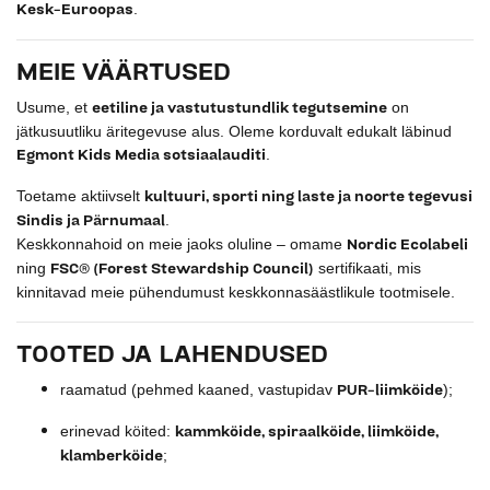
Kesk-Euroopas
.
MEIE VÄÄRTUSED
eetiline ja vastutustundlik tegutsemine
Usume, et
on
jätkusuutliku äritegevuse alus. Oleme korduvalt edukalt läbinud
Egmont Kids Media sotsiaalauditi
.
kultuuri, sporti ning laste ja noorte tegevusi
Toetame aktiivselt
Sindis ja Pärnumaal
.
Nordic Ecolabeli
Keskkonnahoid on meie jaoks oluline – omame
FSC® (Forest Stewardship Council)
ning
sertifikaati, mis
kinnitavad meie pühendumust keskkonnasäästlikule tootmisele.
TOOTED JA LAHENDUSED
PUR-liimköide
raamatud (pehmed kaaned, vastupidav
);
kammköide, spiraalköide, liimköide,
erinevad köited:
klamberköide
;