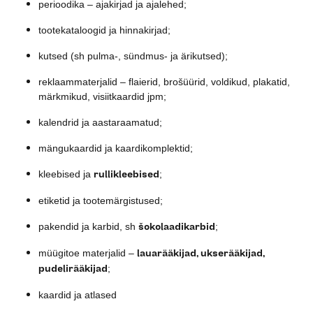
perioodika – ajakirjad ja ajalehed;
tootekataloogid ja hinnakirjad;
kutsed (sh pulma-, sündmus- ja ärikutsed);
reklaammaterjalid – flaierid, brošüürid, voldikud, plakatid,
märkmikud, visiitkaardid jpm;
kalendrid ja aastaraamatud;
mängukaardid ja kaardikomplektid;
rullikleebised
kleebised ja
;
etiketid ja tootemärgistused;
šokolaadikarbid
pakendid ja karbid, sh
;
lauarääkijad, ukserääkijad,
müügitoe materjalid –
pudelirääkijad
;
kaardid ja atlased