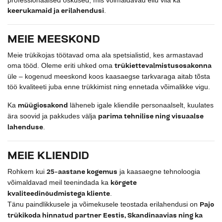
keerukamaid ja erilahendusi
.
MEIE MEESKOND
Meie trükikojas töötavad oma ala spetsialistid, kes armastavad
trükiettevalmistusosakonna
oma tööd. Oleme eriti uhked oma
üle – kogenud meeskond koos kaasaegse tarkvaraga aitab tõsta
töö kvaliteeti juba enne trükkimist ning ennetada võimalikke vigu.
müügiosakond
Ka
läheneb igale kliendile personaalselt, kuulates
parima tehnilise ning visuaalse
ära soovid ja pakkudes välja
lahenduse
.
MEIE KLIENDID
25-aastane kogemus
Rohkem kui
ja kaasaegne tehnoloogia
kõrgete
võimaldavad meil teenindada ka
kvaliteedinõudmistega kliente
.
Pajo
Tänu paindlikkusele ja võimekusele teostada erilahendusi on
trükikoda hinnatud partner Eestis, Skandinaavias ning ka