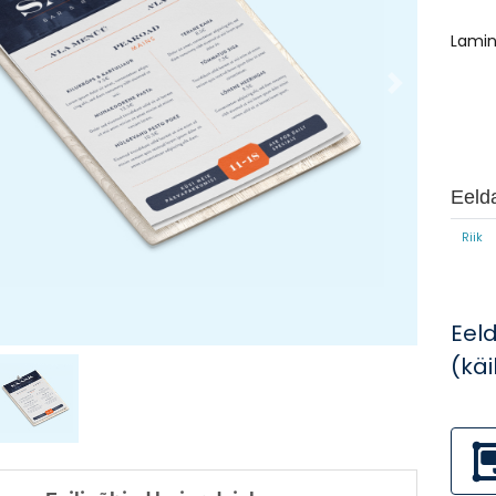
Lami
Eelda
Riik
Eel
(kä