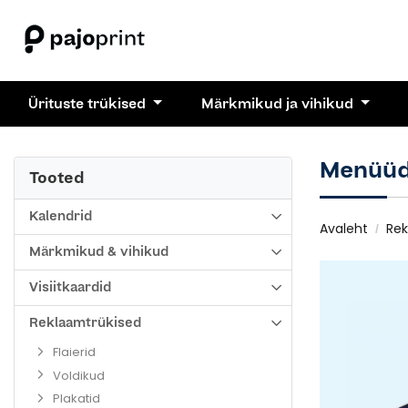
Ürituste trükised
Märkmikud ja vihikud
Menüü
Tooted
Kalendrid
Avaleht
Rek
Märkmikud & vihikud
Visiitkaardid
Reklaamtrükised
Flaierid
Voldikud
Plakatid