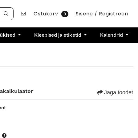
Võta ühendust
Ostukorv
Sisene / Registreeri
0
rükised
Kleebised ja etiketid
Kalendrid
akalkulaator
Jaga toodet
aat
s