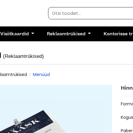
Visiitkaardid
Reklaamtrükised
Kontorisse t
d
(Reklaamtrükised)
laamtrükised
Menüüd
Hinn
Form
Kogu
Paber