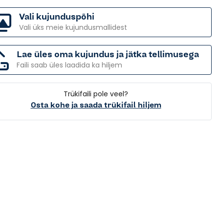
Vali kujunduspõhi
Vali üks meie kujundusmallidest
Lae üles oma kujundus ja jätka tellimusega
Faili saab üles laadida ka hiljem
Trükifaili pole veel?
Osta kohe ja saada trükifail hiljem