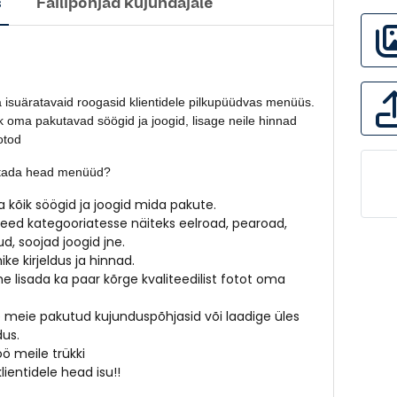
s
Failipõhjad kujundajale
 isuäratavaid roogasid klientidele pilkupüüdvas menüüs.
k oma pakutavad söögid ja joogid, lisage neile hinnad
otod
stada head menüüd?
ja kõik söögid ja joogid mida pakute.
eed kategooriatesse näiteks eelroad, pearoad,
, soojad joogid jne.
hike kirjeldus ja hinnad.
e lisada ka paar kõrge kvaliteedilist fotot oma
 meie pakutud kujunduspõhjasid või laadige üles
us.
öö meile trükki
lientidele head isu!!