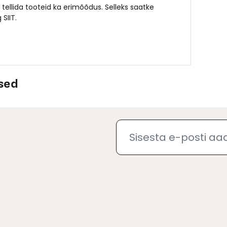
 tellida tooteid ka erimõõdus. Selleks saatke
g
SIIT.
sed