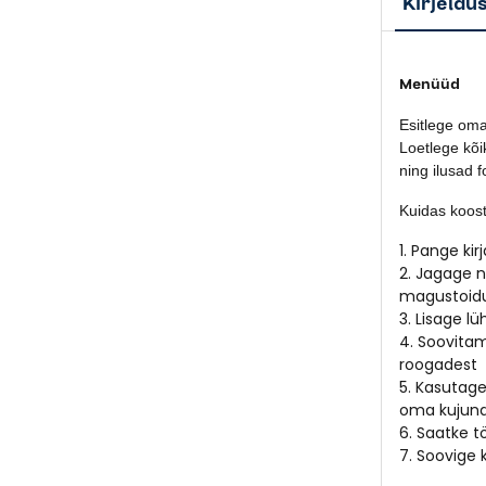
Kirjeldu
Menüüd
Esitlege oma
Loetlege kõi
ning ilusad f
Kuidas koo
1. Pange kir
2. Jagage n
magustoidud
3. Lisage lü
4. Soovitam
roogadest
5. Kasutage
oma kujund
6. Saatke t
7. Soovige k