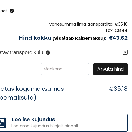
naat
Vahesumma ilma transpordita:
€35.18
Tax:
€8.44
Hind kokku
:
€43.62
(Sisaldab käibemaksu)
tav transpordikulu
Arvuta hind
Maakond
datav kogumaksumus
€35.18
ibemaksuta):
Loo ise kujundus
Loo oma kujundus tühjalt pinnalt