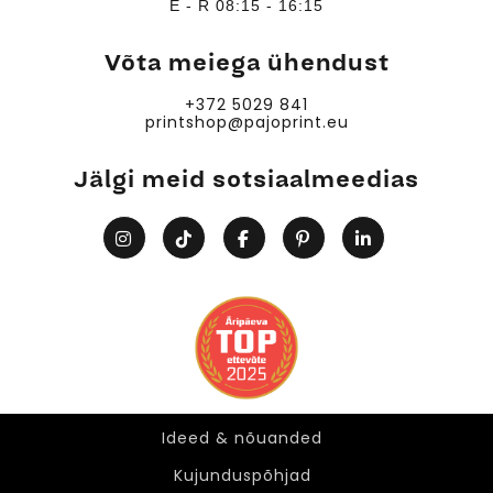
E - R 08:15 - 16:15
Võta meiega ühendust
+372 5029 841
printshop@pajoprint.eu
Jälgi meid sotsiaalmeedias
Ideed & nõuanded
Ideed & nõuanded
Kujunduspõhjad