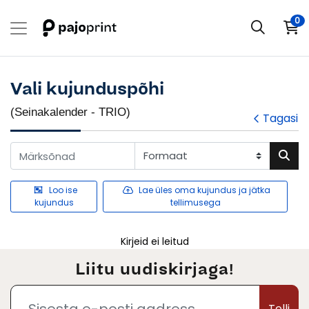
0
Vali kujunduspõhi
(Seinakalender - TRIO)
Tagasi
Loo ise
Lae üles oma kujundus ja jätka
kujundus
tellimusega
Kirjeid ei leitud
Liitu uudiskirjaga!
Telli