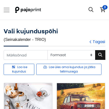
0
Vali kujunduspõhi
(Seinakalender - TRIO)
Tagasi
Loo ise
Lae üles oma kujundus ja jätka
kujundus
tellimusega