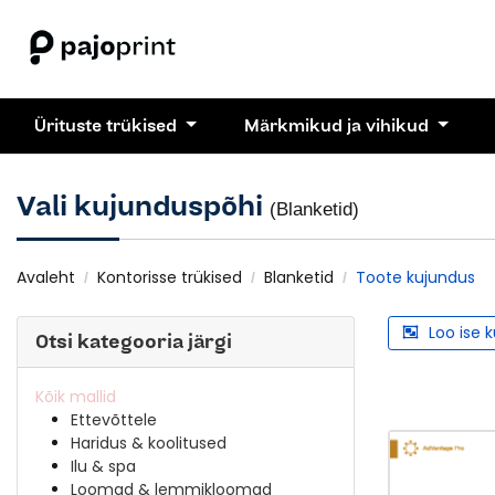
Ürituste trükised
Märkmikud ja vihikud
Vali kujunduspõhi
(Blanketid)
Avaleht
Kontorisse trükised
Blanketid
Toote kujundus
Loo ise 
Otsi kategooria järgi
Kõik mallid
Ettevõttele
Haridus & koolitused
Ilu & spa
Loomad & lemmikloomad