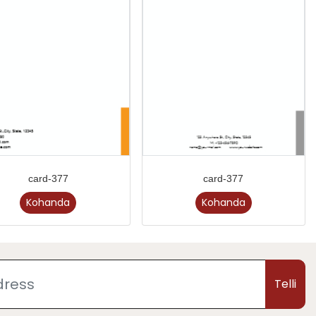
card-377
card-377
Kohanda
Kohanda
Telli