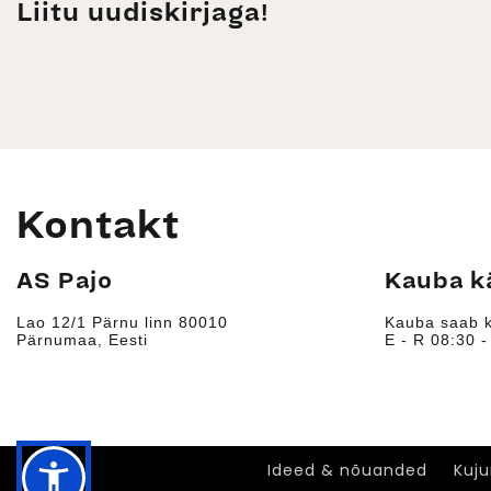
Liitu uudiskirjaga!
Kontakt
AS Pajo
Kauba k
Lao 12/1 Pärnu linn 80010
Kauba saab k
Pärnumaa, Eesti
E - R 08
Ideed & nõuanded
Ideed & nõuanded
Kuj