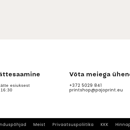
ättesaamine
Võta meiega ühen
+372 5029 841
ätte esiuksest
printshop@pajoprint.eu
:30 - 16:30
unduspõhjad
Meist
Privaatsuspoliitika
KKK
Hinna