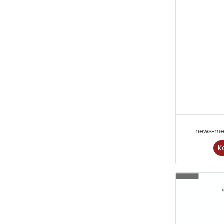
news-me
K