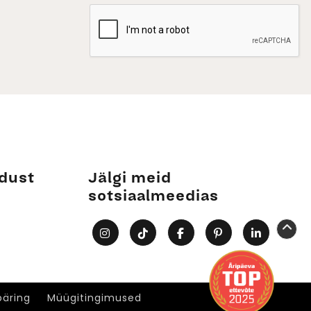
dust
Jälgi meid
sotsiaalmeedias
päring
Müügitingimused