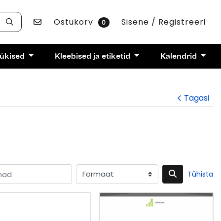
Võta ühendust
Ostukorv
Sisene / Registreeri
0
rükised
Kleebised ja etiketid
Kalendrid
Tagasi
Tühista