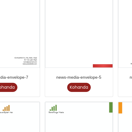
dia-envelope-7
news-media-envelope-5
n
ohanda
Kohanda