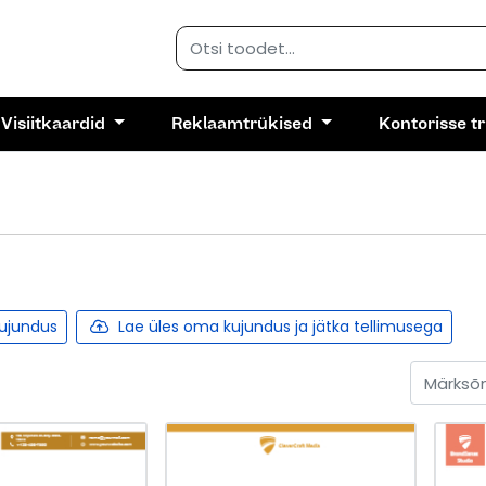
Visiitkaardid
Reklaamtrükised
Kontorisse t
kujundus
Lae üles oma kujundus ja jätka tellimusega