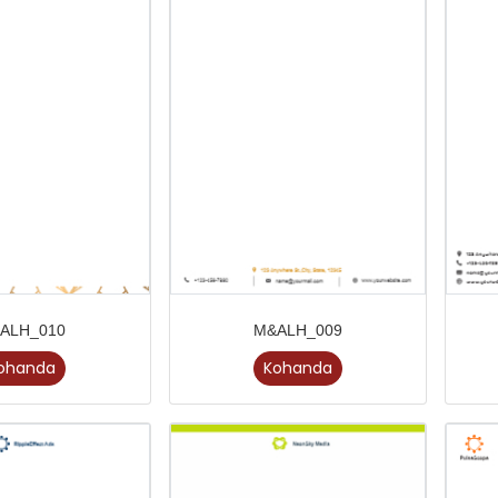
ALH_010
M&ALH_009
ohanda
Kohanda