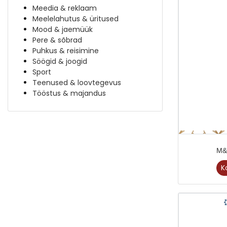
Meedia & reklaam
Meelelahutus & üritused
Mood & jaemüük
Pere & sõbrad
Puhkus & reisimine
Söögid & joogid
Sport
Teenused & loovtegevus
Tööstus & majandus
M&
K