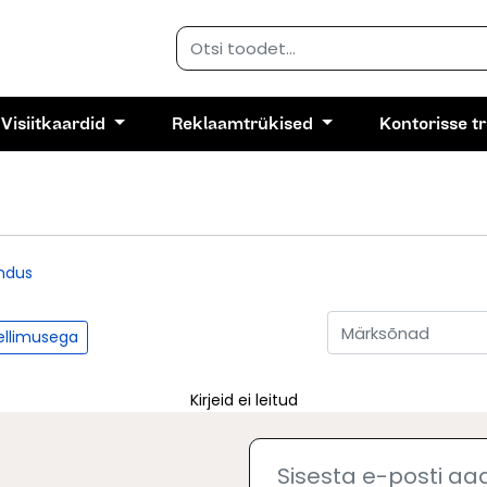
Visiitkaardid
Reklaamtrükised
Kontorisse t
ndus
tellimusega
Kirjeid ei leitud