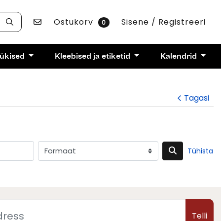
Võta ühendust
Ostukorv
Sisene / Registreeri
0
rükised
Kleebised ja etiketid
Kalendrid
Tagasi
Tühista
Telli