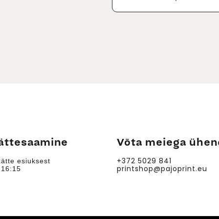
ättesaamine
Võta meiega ühen
+372 5029 841
ätte esiuksest
printshop@pajoprint.eu
 16:15