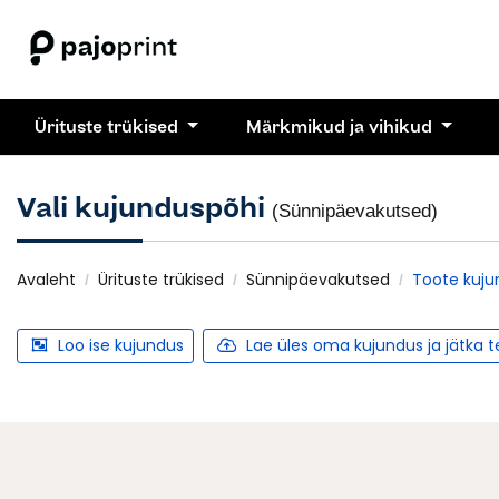
Ürituste trükised
Märkmikud ja vihikud
Vali kujunduspõhi
(Sünnipäevakutsed)
Avaleht
Ürituste trükised
Sünnipäevakutsed
Toote kuju
Loo ise kujundus
Lae üles oma kujundus ja jätka 