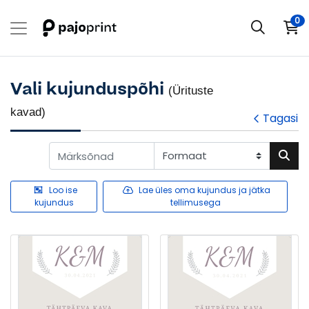
0
Vali kujunduspõhi
(Ürituste
kavad)
Tagasi
Loo ise
Lae üles oma kujundus ja jätka
kujundus
tellimusega