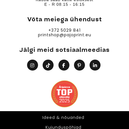
E - R 08:15 - 16:15
Võta meiega ühendust
+372 5029 841
printshop@pajoprint.eu
Jälgi meid sotsiaalmeedias
Ideed & nõuanded
Ideed & nõuanded
Kujunduspõhjad