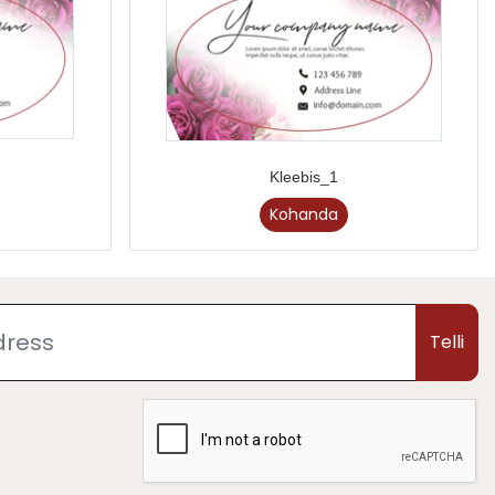
Kleebis_1
Kohanda
Telli