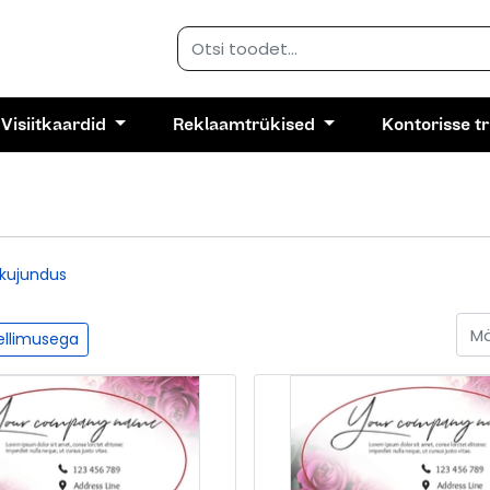
Visiitkaardid
Reklaamtrükised
Kontorisse t
kujundus
tellimusega