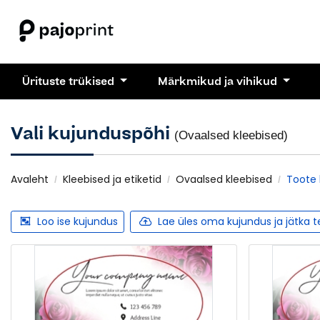
Ürituste trükised
Märkmikud ja vihikud
Vali kujunduspõhi
(Ovaalsed kleebised)
Avaleht
Kleebised ja etiketid
Ovaalsed kleebised
Toote 
Loo ise kujundus
Lae üles oma kujundus ja jätka 