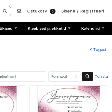
Võta ühendust
Ostukorv
Sisene / Registreeri
0
rükised
Kleebised ja etiketid
Kalendrid
Tagasi
Tühista