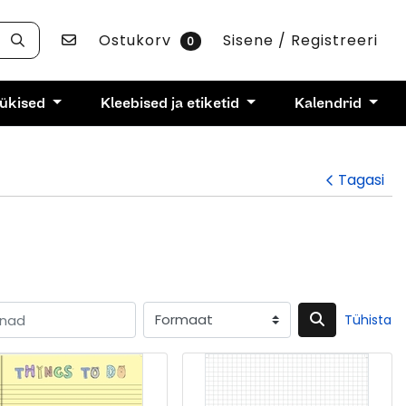
Võta ühendust
Ostukorv
Sisene / Registreeri
0
rükised
Kleebised ja etiketid
Kalendrid
Tagasi
Tühista