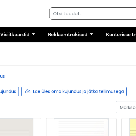
Visiitkaardid
Reklaamtrükised
Kontorisse t
dus
kujundus
Lae üles oma kujundus ja jätka tellimusega