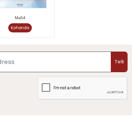
Ma54
Kohanda
Telli