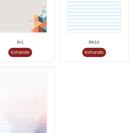
Är1
RK14
Kohanda
Kohanda