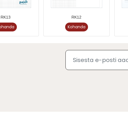
RK13
RK12
ohanda
Kohanda