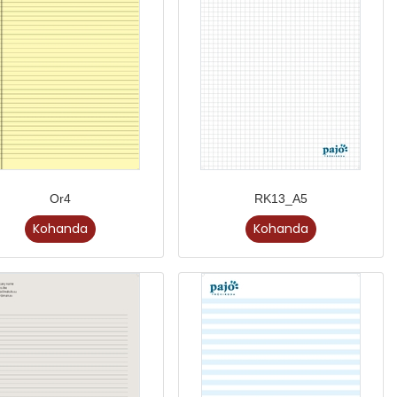
Or4
RK13_A5
Kohanda
Kohanda