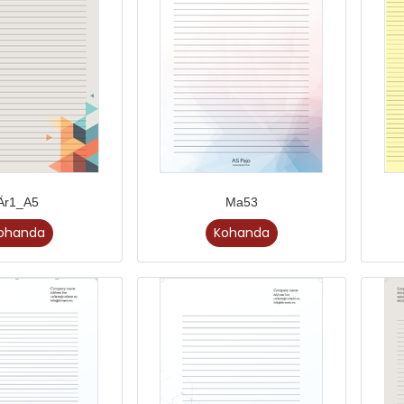
Är1_A5
Ma53
ohanda
Kohanda