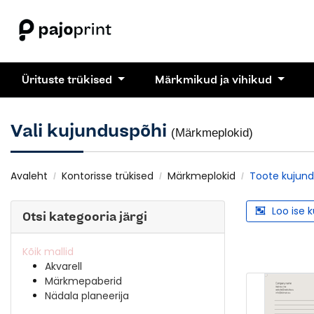
Ürituste trükised
Märkmikud ja vihikud
Vali kujunduspõhi
(Märkmeplokid)
Avaleht
Kontorisse trükised
Märkmeplokid
Toote kujun
Loo ise 
Otsi kategooria järgi
Kõik mallid
Akvarell
Märkmepaberid
Nädala planeerija