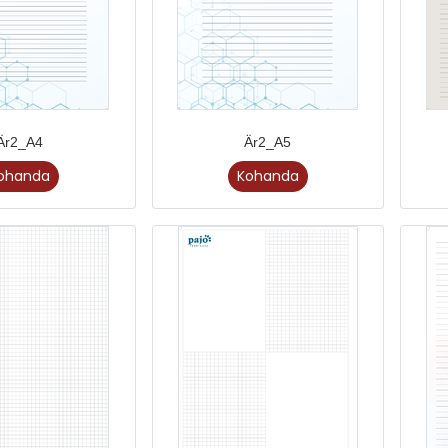
Är2_A4
Är2_A5
ohanda
Kohanda