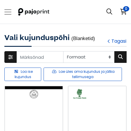
0
Vali kujunduspõhi
(Blanketid)
Tagasi
Loo ise
Lae üles oma kujundus ja jätka
kujundus
tellimusega