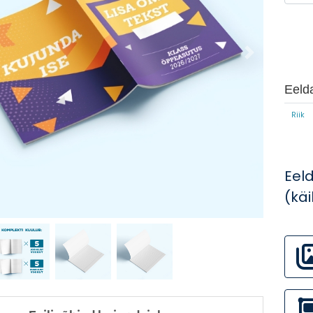
Eelda
Riik
Eel
(kä