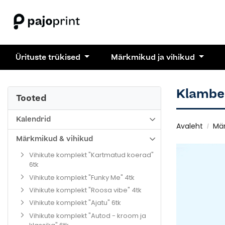
Ürituste trükised
Märkmikud ja vihikud
Klamber
Tooted
Kalendrid
Avaleht
Mär
Märkmikud & vihikud
Vihikute komplekt "Kartmatud koerad"
6tk
Vihikute komplekt "Funky Me" 4tk
Vihikute komplekt "Roosa vibe" 4tk
Vihikute komplekt "Ajatu" 6tk
Vihikute komplekt "Autod - kroom ja