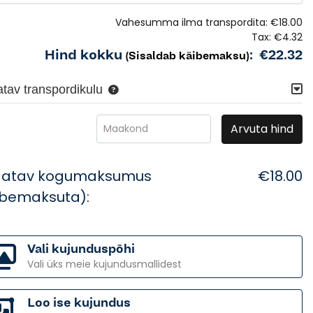
Vahesumma ilma transpordita:
€18.00
Tax:
€4.32
Hind kokku
:
€22.32
(Sisaldab käibemaksu)
tav transpordikulu
Arvuta hind
Maakond
datav kogumaksumus
€18.00
ibemaksuta):
Vali kujunduspõhi
Vali üks meie kujundusmallidest
Loo ise kujundus