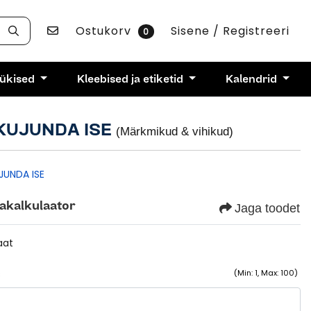
Võta ühendust
Ostukorv
Sisene / Registreeri
0
rükised
Kleebised ja etiketid
Kalendrid
- KUJUNDA ISE
(Märkmikud & vihikud)
JUNDA ISE
akalkulaator
Jaga toodet
aat
s
(Min: 1, Max: 100)