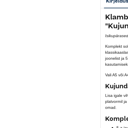
Kirjeldu
Klamb
"Kujun
Isikupärased
Komplekt sob
klassikaasla
joonelist ja 
kasutamisek
Vali A5 või 
Kujund
Lisa igale v
platvormil j
omad.
Komple