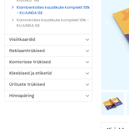
klassika" 6tk
Klamberköites kaustikute komplekt 10tk
- KUJUNDA ISE
Kammköites kaustikute komplekt 10tk -
KUJUNDA ISE
Visiitkaardid
Reklaamtrükised
Kontorisse trükised
Kleebised ja etiketid
Ürituste trükised
Hinnapäring