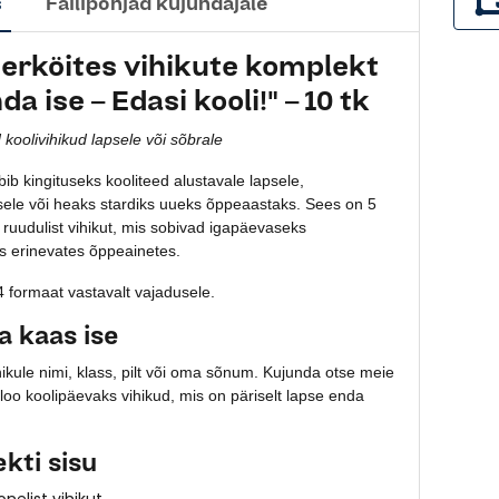
s
Failipõhjad kujundajale
erköites vihikute komplekt
da ise – Edasi kooli!" – 10 tk
 koolivihikud lapsele või sõbrale
ib kingituseks kooliteed alustavale lapsele,
sele või heaks stardiks uueks õppeaastaks. Sees on 5
5 ruudulist vihikut, mis sobivad igapäevaseks
s erinevates õppeainetes.
A4 formaat vastavalt vajadusele.
a kaas ise
ihikule nimi, klass, pilt või oma sõnum. Kujunda otse meie
a loo koolipäevaks vihikud, mis on päriselt lapse enda
kti sisu