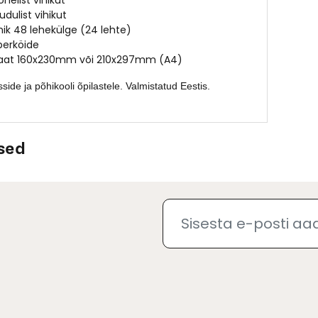
onelist vihikut
udulist vihikut
ihik 48 lehekülge (24 lehte)
erköide
aat 160x230mm või 210x297mm (A4)
side ja põhikooli õpilastele. Valmistatud Eestis.
sed