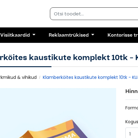
Visiitkaardid
Reklaamtrükised
Kontorisse t
köites kaustikute komplekt 10tk 
kmikud & vihikud
Klamberköites kaustikute komplekt 10tk - KU
Hinn
Form
Kogu