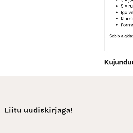
5 × jo
5 × ru
Iga v
Klamb
Form
Sobib algklas
Kujundu
Liitu uudiskirjaga!