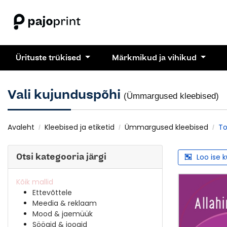
Ürituste trükised
Märkmikud ja vihikud
Vali kujunduspõhi
(Ümmargused kleebised)
Avaleht
Kleebised ja etiketid
Ümmargused kleebised
To
Otsi kategooria järgi
Loo ise 
Kõik mallid
Ettevõttele
Meedia & reklaam
Mood & jaemüük
Söögid & joogid