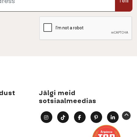
Telli
dust
Jälgi meid
sotsiaalmeedias