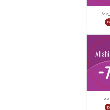
Sale
K
Sal
K