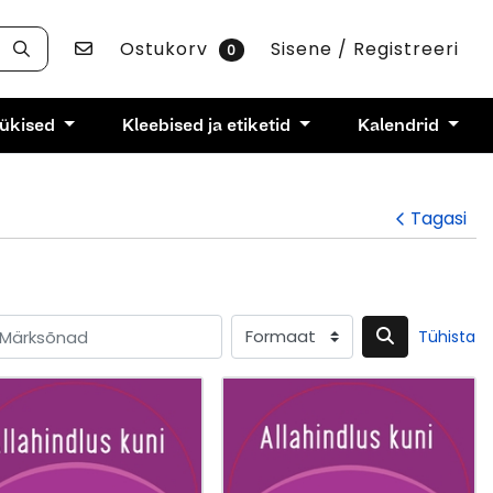
Võta ühendust
Ostukorv
Sisene / Registreeri
0
rükised
Kleebised ja etiketid
Kalendrid
Tagasi
Tühista