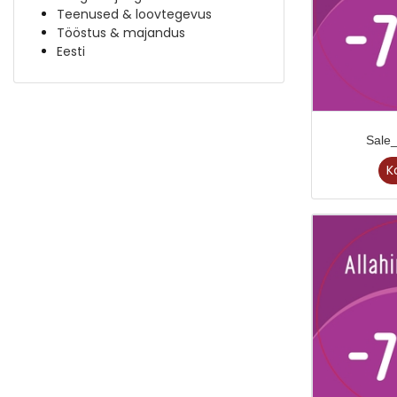
Teenused & loovtegevus
Tööstus & majandus
Eesti
Sale
K