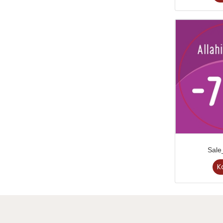
Sal
K