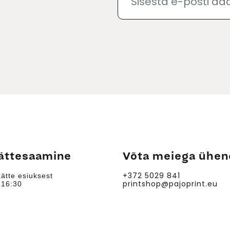
ättesaamine
Võta meiega ühen
+372 5029 841
ätte esiuksest
printshop@pajoprint.eu
:30 - 16:30