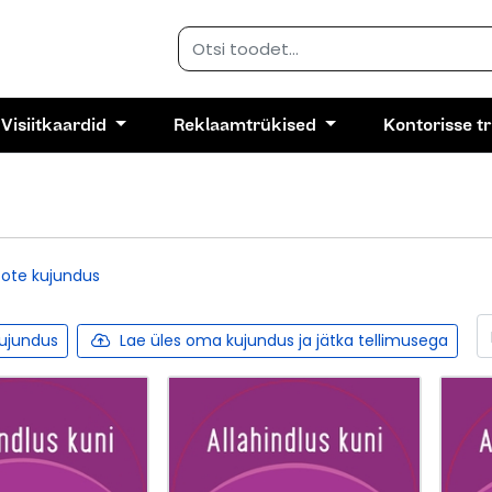
Visiitkaardid
Reklaamtrükised
Kontorisse t
ote kujundus
kujundus
Lae üles oma kujundus ja jätka tellimusega