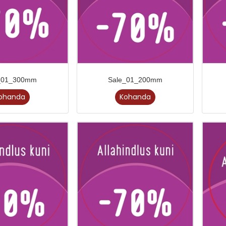
_01_300mm
Sale_01_200mm
ohanda
Kohanda