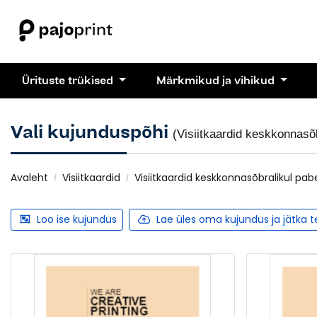
Ürituste trükised
Märkmikud ja vihikud
Vali kujunduspõhi
(Visiitkaardid keskkonnasõb
Avaleht
Visiitkaardid
Visiitkaardid keskkonnasõbralikul pabe
Loo ise kujundus
Lae üles oma kujundus ja jätka 