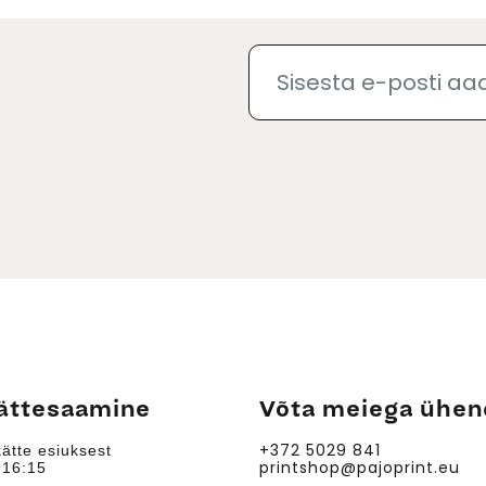
ättesaamine
Võta meiega ühen
+372 5029 841
ätte esiuksest
printshop@pajoprint.eu
 16:15