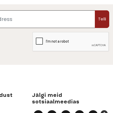
Telli
dust
Jälgi meid
sotsiaalmeedias