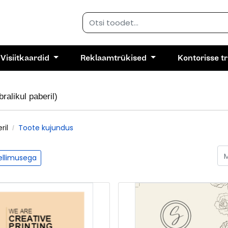
Visiitkaardid
Reklaamtrükised
Kontorisse t
ralikul paberil)
ril
Toote kujundus
tellimusega