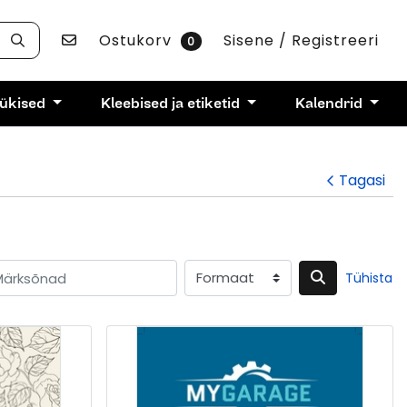
Võta ühendust
Ostukorv
Sisene / Registreeri
0
rükised
Kleebised ja etiketid
Kalendrid
Tagasi
Tühista