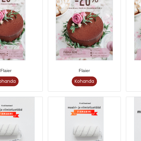
Flaier
Flaier
ohanda
Kohanda