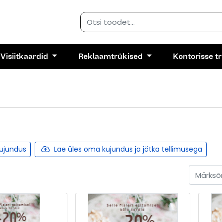
Visiitkaardid
Reklaamtrükised
Kontorisse t
kujundus
Lae üles oma kujundus ja jätka tellimusega