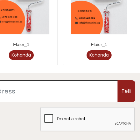
Flaier_1
Flaier_1
Kohanda
Kohanda
Telli