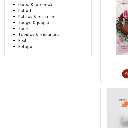
Mood & jaemüük
Pühad
Puhkus & reisimine
Söögid & joogid
Sport
Tööstus & majandus
Eesti
Fotoga
K