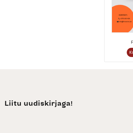
F
K
Liitu uudiskirjaga!