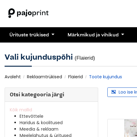
Ürituste trükised
Märkmikud ja vihikud
Vali kujunduspõhi
(Flaierid)
Avaleht
Reklaamtrükised
Flaierid
Toote kujundus
Loo ise 
Otsi kategooria järgi
Kõik mallid
Ettevõttele
Haridus & koolitused
Meedia & reklaam
Meelelahutus & üritused