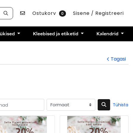
Võta ühendust
Ostukorv
Sisene / Registreeri
0
rükised
Kleebised ja etiketid
Kalendrid
Tagasi
Tühista